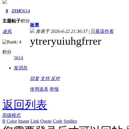
0
2318
5614
主题
帖子
积分
板凳
发表于 2026-6-22 21:36:37
|
只看该作者
凌风
ytreryuiuhgfrrer
积分
5614
发消息
回复
支持
反对
使用道具
举报
返回列表
高级模式
B
Color
Image
Link
Quote
Code
Smilies