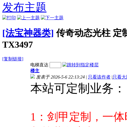
引擎通用
式引擎通用
式引擎通用
式
发布主题
X3567
TX3566
TX3565
T
[法宝神器类]
传奇动态光柱 定
TX3497
[复制链接]
电梯直达
楼主
发表于 2026-5-6 22:13:24
|
只看该作者
|
只看大
本站可定制业务：
1：剑甲定制，一