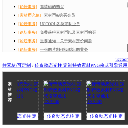
[论坛事务]
邀请码的购买
[素材币充值]
素材币&购买会员
[论坛事务]
UCCOOL各类定制业务
[论坛事务]
免费获得素材币以及素材币购买
[论坛事务]
重要通知，关于素材定价问题
[论坛事务]
一张图片制作模型出图业务
ucc
柱素材/可定制
›
传奇动态光柱 定制特效素材PNG格式引擎通用TX
素
材
推
荐
态光柱 定
传奇动态光柱 定
传奇动态光柱 定
传奇
素材PNG格
制特效素材PNG格
制特效素材PNG格
制特效