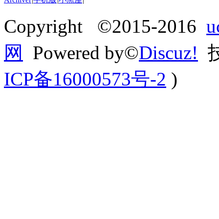
Copyright ©2015-2016
网
Powered by©
Discuz!
技
ICP备16000573号-2
)