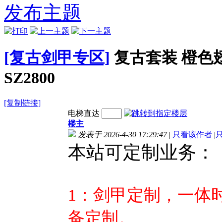
列帧-
PNG序列帧-
素材PNG序列帧-
素材PNG
发布主题
87
GM486
GM485
GM4
[复古剑甲专区]
复古套装 橙色
SZ2800
[复制链接]
电梯直达
楼主
发表于 2026-4-30 17:29:47
|
只看该作者
|
本站可定制业务：
1
：剑甲定制，一体
备定制。