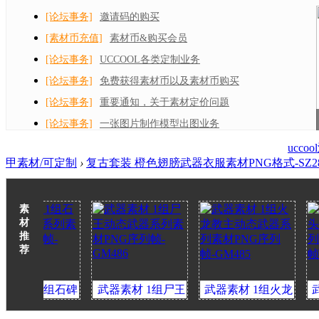
[论坛事务]
邀请码的购买
[素材币充值]
素材币&购买会员
[论坛事务]
UCCOOL各类定制业务
[论坛事务]
免费获得素材币以及素材币购买
[论坛事务]
重要通知，关于素材定价问题
[论坛事务]
一张图片制作模型出图业务
ucc
甲素材/可定制
›
复古套装 橙色翅膀武器衣服素材PNG格式-SZ28
素
材
推
荐
1组石碑
武器素材 1组尸王
武器素材 1组火龙
武器素材
系列素材
动态武器系列素材
教主动态武器系列
巨魔动态