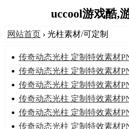
uccool游戏酷,游
网站首页
› 光柱素材/可定制
传奇动态光柱 定制特效素材PN
传奇动态光柱 定制特效素材PN
传奇动态光柱 定制特效素材PN
传奇动态光柱 定制特效素材PN
传奇动态光柱 定制特效素材PN
传奇动态光柱 定制特效素材PN