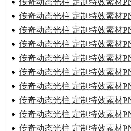
传奇动态光柱 定制特效素材PN
传奇动态光柱 定制特效素材PN
传奇动态光柱 定制特效素材PN
传奇动态光柱 定制特效素材PN
传奇动态光柱 定制特效素材PN
传奇动态光柱 定制特效素材PN
传奇动态光柱 定制特效素材PN
传奇动态光柱 定制特效素材PN
传奇动态光柱 定制特效素材PN
传奇动态光柱 定制特效素材PN