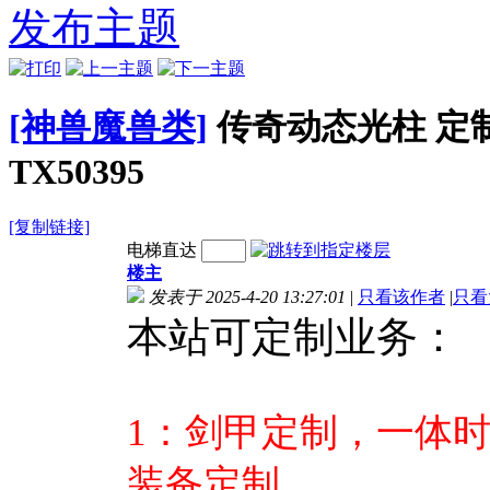
式引擎通用
式引擎通用
式引擎通用
发布主题
TX3563
TX3562
TX3561
[神兽魔兽类]
传奇动态光柱 定
TX50395
[复制链接]
电梯直达
楼主
发表于 2025-4-20 13:27:01
|
只看该作者
|
只看
本站可定制业务：
1：剑甲定制，一体
装备定制。