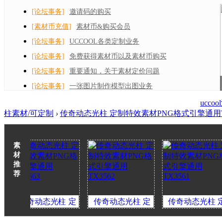
[论坛事务]
邀请码的购买
[素材币充值]
素材币&购买会员
[论坛事务]
UCCOOL各类定制业务
[论坛事务]
免费获得素材币以及素材币购买
[论坛事务]
重要通知，关于素材定价问题
[论坛事务]
一张图片制作模型出图业务
ucc
柱素材/可定制
›
传奇动态光柱 定制特效素材PNG格式引擎通用TX
素
材
推
荐
奇动态光柱 定
传奇动态光柱 定
传奇动态光柱 定
特效素材PNG格
制特效素材PNG格
制特效素材PNG格
制