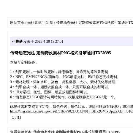
网站首页
›
光柱素材/可定制
› 传奇动态光柱 定制特效素材PNG格式引擎通用TX5
小蘑菇
发表于 2025-4-20 13:27:01
传奇动态光柱 定制特效素材PNG格式引擎通用TX50395
本站可定制业务：
1：剑甲定制，一体时装定制，静态动态、首饰定制等装备定制。
2：NPC、BMP和PNG头顶称号、PNG动态光柱、BMP静态光柱定制。
3：素材处理：添加水印、染色、调整坐标、大小、素材优化等处理。
4：剑甲合成一体，翅膀衣服合成一体。只要可以合成的都可以。
5：UI对话框、按钮、图标，动态按钮图标都可以。
6：动态静态LOGO设计与网站制作。模板定制静态LOGO25元一个。
-----------------------------------------------------------
此光柱素材支持文字定制，颜色任选，每色15元，详情可联系客服QQ：1954994
https://img.alicdn.com/imgextra/i1/316379021/O1CN01jPBIJx2GVfxUpgGXD_!!3163
页:
[1]
查看完整版本:
传奇动态光柱 定制特效素材PNG格式引擎通用TX50395