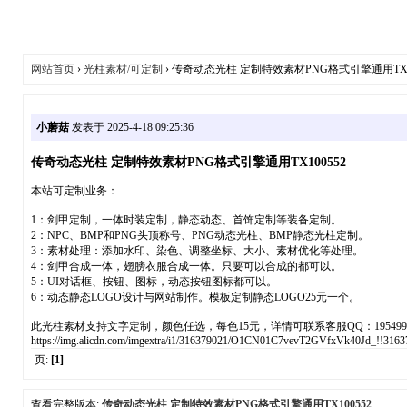
网站首页
›
光柱素材/可定制
› 传奇动态光柱 定制特效素材PNG格式引擎通用TX10
小蘑菇
发表于 2025-4-18 09:25:36
传奇动态光柱 定制特效素材PNG格式引擎通用TX100552
本站可定制业务：
1：剑甲定制，一体时装定制，静态动态、首饰定制等装备定制。
2：NPC、BMP和PNG头顶称号、PNG动态光柱、BMP静态光柱定制。
3：素材处理：添加水印、染色、调整坐标、大小、素材优化等处理。
4：剑甲合成一体，翅膀衣服合成一体。只要可以合成的都可以。
5：UI对话框、按钮、图标，动态按钮图标都可以。
6：动态静态LOGO设计与网站制作。模板定制静态LOGO25元一个。
-----------------------------------------------------------
此光柱素材支持文字定制，颜色任选，每色15元，详情可联系客服QQ：1954994
https://img.alicdn.com/imgextra/i1/316379021/O1CN01C7vevT2GVfxVk40Jd_!!31637
页:
[1]
查看完整版本:
传奇动态光柱 定制特效素材PNG格式引擎通用TX100552